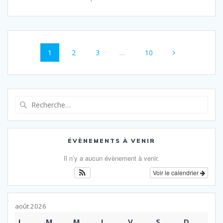
Navigation
Page
Page
Page
Page
1
2
3
…
10
au
sein
des
Recherche
pour
articles
:
ÉVÈNEMENTS À VENIR
Il n’y a aucun évènement à venir.
Voir le calendrier
août 2026
L
M
M
J
V
S
D