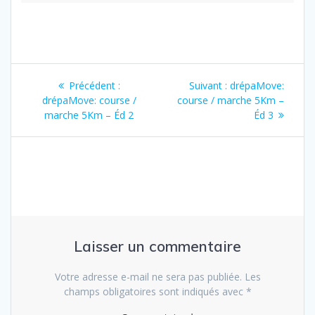
Navigation
Article
Article
Précédent :
Suivant :
drépaMove:
de
précédent
suivant
drépaMove: course /
course / marche 5Km –
:
:
marche 5Km – Éd 2
Éd 3
l’article
Laisser un commentaire
Votre adresse e-mail ne sera pas publiée.
Les
champs obligatoires sont indiqués avec
*