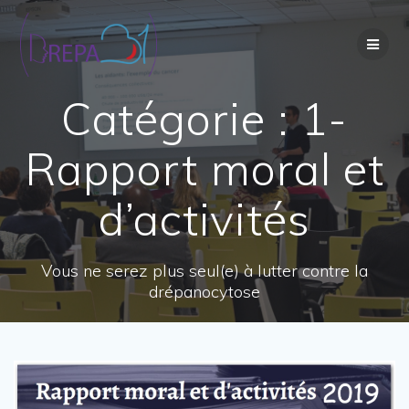
Passer
au
contenu
Catégorie :
1-
Rapport moral et
d’activités
Vous ne serez plus seul(e) à lutter contre la
drépanocytose