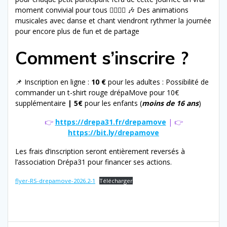
moment convivial pour tous 🏃‍♀️🏃‍♂️ 🎶 Des animations
musicales avec danse et chant viendront rythmer la journée
pour encore plus de fun et de partage
Comment s’inscrire ?
📌 Inscription en ligne :
10 €
pour les adultes : Possibilité de
commander un t-shirt rouge drépaMove pour 10€
supplémentaire
| 5€
pour les enfants (
moins de 16 ans
)
👉
https://drepa31.fr/drepamove
| 👉
https://bit.ly/drepamove
Les frais d’inscription seront entièrement reversés à
l’association Drépa31 pour financer ses actions.
flyer-RS-drepamove-2026.2-1
Télécharger