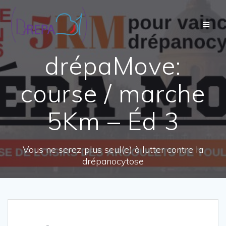
Passer
au
contenu
drépaMove:
course / marche
5Km – Éd 3
Vous ne serez plus seul(e) à lutter contre la
drépanocytose