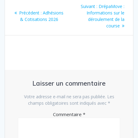
Navigation
Article
Suivant :
DrépaMove :
de
Article
suivant
Précédent :
Adhésions
Informations sur le
précédent
:
& Cotisations 2026
déroulement de la
l’article
:
course
Laisser un commentaire
Votre adresse e-mail ne sera pas publiée.
Les
champs obligatoires sont indiqués avec
*
Commentaire
*