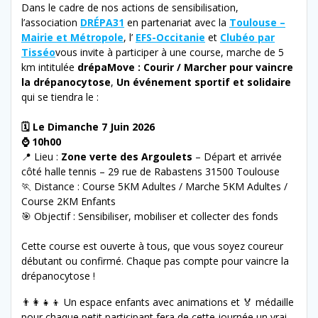
Dans le cadre de nos actions de sensibilisation,
l’association
DRÉPA31
en partenariat avec la
Toulouse –
Mairie et Métropole
, l’
EFS-Occitanie
et
Clubéo par
Tisséo
vous invite à participer à une course, marche de 5
km intitulée
drépaMove : Courir / Marcher pour vaincre
la drépanocytose
,
Un événement sportif et solidaire
qui se tiendra le :
🗓️ Le Dimanche 7 Juin 2026
⌚ 10h00
📍 Lieu :
Zone verte des Argoulets
– Départ et arrivée
côté halle tennis – 29 rue de Rabastens 31500 Toulouse
🏃 Distance : Course 5KM Adultes / Marche 5KM Adultes /
Course 2KM Enfants
🎯 Objectif : Sensibiliser, mobiliser et collecter des fonds
Cette course est ouverte à tous, que vous soyez coureur
débutant ou confirmé. Chaque pas compte pour vaincre la
drépanocytose !
👨‍👩‍👧‍👦 Un espace enfants avec animations et 🏅 médaille
pour chaque petit participant fera de cette journée un vrai