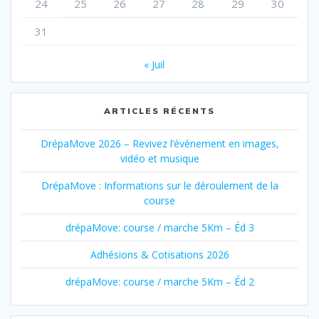
24
25
26
27
28
29
30
31
« Juil
ARTICLES RÉCENTS
DrépaMove 2026 – Revivez l’événement en images,
vidéo et musique
DrépaMove : Informations sur le déroulement de la
course
drépaMove: course / marche 5Km – Éd 3
Adhésions & Cotisations 2026
drépaMove: course / marche 5Km – Éd 2