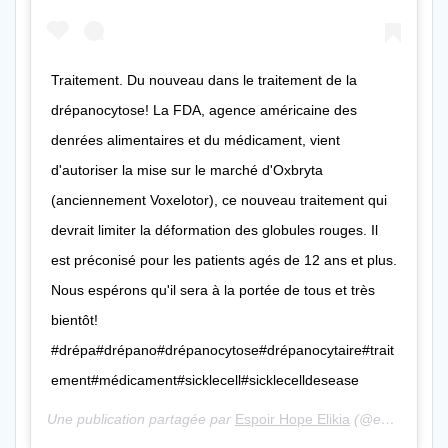
Traitement. Du nouveau dans le traitement de la
drépanocytose! La FDA, agence américaine des
denrées alimentaires et du médicament, vient
d'autoriser la mise sur le marché d'Oxbryta
(anciennement Voxelotor), ce nouveau traitement qui
devrait limiter la déformation des globules rouges. Il
est préconisé pour les patients agés de 12 ans et plus.
Nous espérons qu'il sera à la portée de tous et très
bientôt!
#drépa#drépano#drépanocytose#drépanocytaire#trait
ement#médicament#sicklecell#sicklecelldesease
Une publication partagée par
Espoir Hope Elikia
(@espoirhopeelikia) le