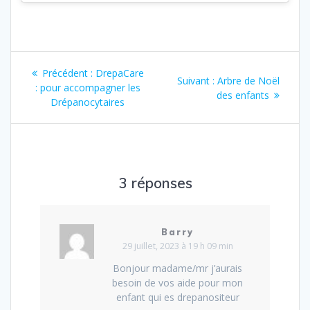
Navigation
Article
Précédent :
DrepaCare
Article
Suivant :
Arbre de Noël
de
précédent
: pour accompagner les
suivant
des enfants
:
Drépanocytaires
:
l’article
3 réponses
Barry
29 juillet, 2023 à 19 h 09 min
Bonjour madame/mr j’aurais
besoin de vos aide pour mon
enfant qui es drepanositeur