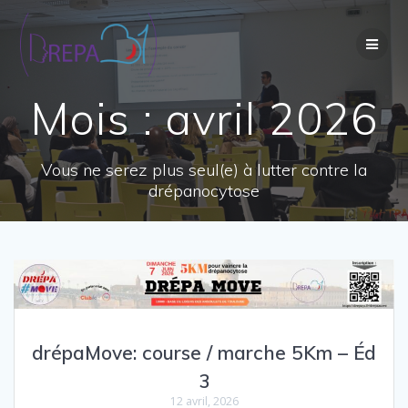
Passer
au
contenu
Mois :
avril 2026
Vous ne serez plus seul(e) à lutter contre la
drépanocytose
drépaMove: course / marche 5Km – Éd
3
12 avril, 2026